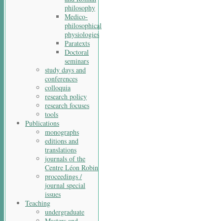
philosophy
Medico-
philosophical
physiologies
Paratexts
Doctoral
seminars
study days and
conferences
colloquia
research policy
research focuses
tools
Publications
monographs
editions and
translations
journals of the
Centre Léon Robin
proceedings /
journal special
issues
Teaching
undergraduate
Masters and