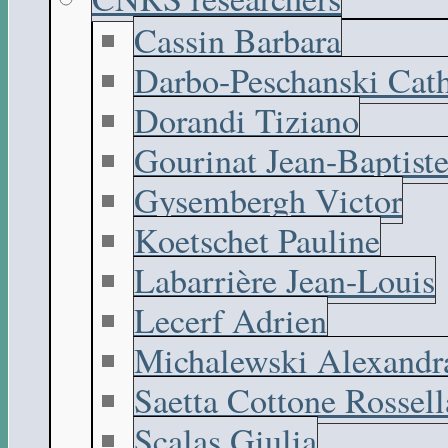
Cassin Barbara
Darbo-Peschanski Cath
Dorandi Tiziano
Gourinat Jean-Baptist
Gysembergh Victor
Koetschet Pauline
Labarrière Jean-Louis
Lecerf Adrien
Michalewski Alexandr
Saetta Cottone Rossell
Scalas Giulia