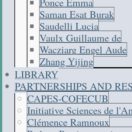
Ponce Emma
Saman Esat Burak
Saudelli Lucia
Vaulx Guillaume de
Wacziarg Engel Aude
Zhang Yijing
LIBRARY
PARTNERSHIPS AND R
CAPES-COFECUB
Initiative Sciences de l'A
Clémence Ramnoux