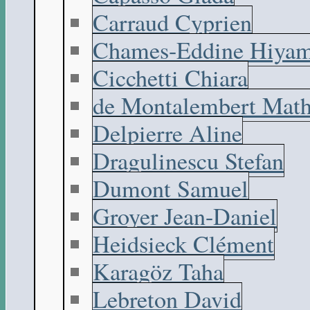
Carraud Cyprien
Chames-Eddine Hiyam
Cicchetti Chiara
de Montalembert Math
Delpierre Aline
Dragulinescu Stefan
Dumont Samuel
Groyer Jean-Daniel
Heidsieck Clément
Karagöz Taha
Lebreton David