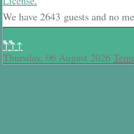
License.
We have 2643 guests and no me
↑↑↑
Thursday, 06 August 2026
Temp