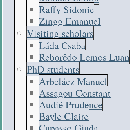
Raffy Sidonie
Zingg Emanuel
Visiting scholars
Láda Csaba
Reborêdo Lemos Luan
PhD students
Arbeláez Manuel
Assagou Constant
Audié Prudence
Bayle Claire
Capasso Giada