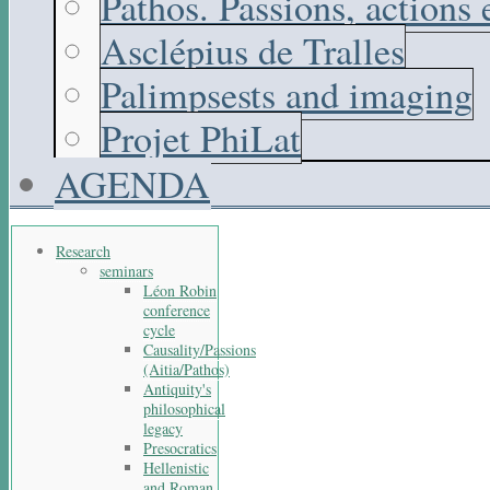
Pathos. Passions, actions
Asclépius de Tralles
Palimpsests and imaging
Projet PhiLat
AGENDA
Research
seminars
Léon Robin
conference
cycle
Causality/Passions
(Aitia/Pathos)
Antiquity's
philosophical
legacy
Presocratics
Hellenistic
and Roman