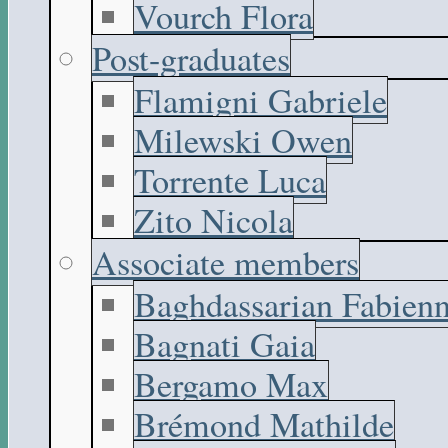
Vourch Flora
Post-graduates
Flamigni Gabriele
Milewski Owen
Torrente Luca
Zito Nicola
Associate members
Baghdassarian Fabien
Bagnati Gaia
Bergamo Max
Brémond Mathilde