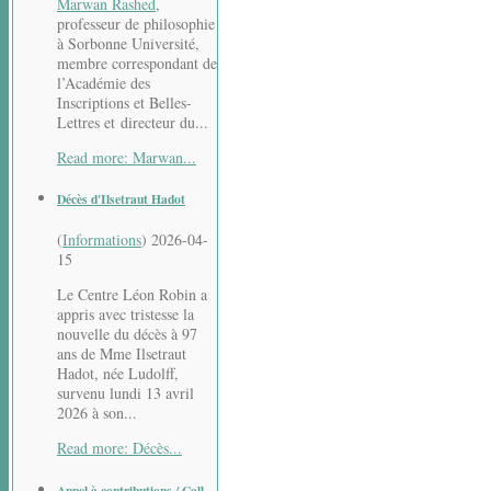
Marwan Rashed
,
professeur de philosophie
à Sorbonne Université,
membre correspondant de
l’Académie des
Inscriptions et Belles-
Lettres et directeur du...
Read more: Marwan...
Décès d'Ilsetraut Hadot
(
Informations
)
2026-04-
15
Le Centre Léon Robin a
appris avec tristesse la
nouvelle du décès à 97
ans de Mme Ilsetraut
Hadot, née Ludolff,
survenu lundi 13 avril
2026 à son...
Read more: Décès...
Appel à contributions / Call