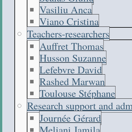
Vasiliu Anca
Viano Cristina
Teachers-researchers
Auffret Thomas
Husson Suzanne
Lefebvre David
Rashed Marwan
Toulouse Stéphane
Research support and adm
Journée Gérard
Meliani Jamila