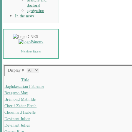
doctoral
agrégation
In the news
Mentions légales
Display #
Title
Baghdassarian Fabienne
Bergamo Max
Brémond Mathilde
Cherif Zahar Farah
Chouinard Isabelle
Devinant Julien
Devinant Julien
Grasso Elsa