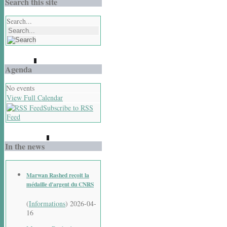
Search this site
Search...
Agenda
No events
View Full Calendar
Subscribe to RSS
Feed
In the news
Marwan Rashed reçoit la
médaille d'argent du CNRS
(
Informations
)
2026-04-
16