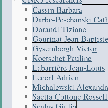
Cassin Barbara
Darbo-Peschanski Cath
Dorandi Tiziano
Gourinat Jean-Baptist
Gysembergh Victor
Koetschet Pauline
Labarrière Jean-Louis
Lecerf Adrien
Michalewski Alexandr
Saetta Cottone Rossell
Scalas Giulia