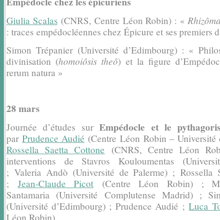
Empédocle chez les épicuriens
Rhizôma
Giulia Scalas
(CNRS, Centre Léon Robin) : «
: traces
empédocléennes chez Épicure et ses premiers di
Simon Trépanier (Université d’Edimbourg) : « Phil
homoiôsis theô
divinisation (
) et la figure d’Empédo
rerum natura »
28 mars
Empédocle et le pythagori
Journée d’études sur
par
Prudence Audié
(Centre
Léon Robin – Université d
Rossella Saetta Cottone
(CNRS, Centre Léon Rob
interventions de Stavros Kouloumentas (Universi
;
Valeria Andò (Université de Palerme) ; Rossella 
;
Jean-Claude Picot
(Centre Léon Robin) ; Ma
Santamaria (Université
Complutense Madrid) ; Si
(Université d’Edimbourg) ; Prudence Audié
;
Luca To
Léon Robin).