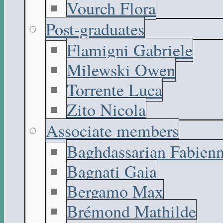
Vourch Flora
Post-graduates
Flamigni Gabriele
Milewski Owen
Torrente Luca
Zito Nicola
Associate members
Baghdassarian Fabien
Bagnati Gaia
Bergamo Max
Brémond Mathilde