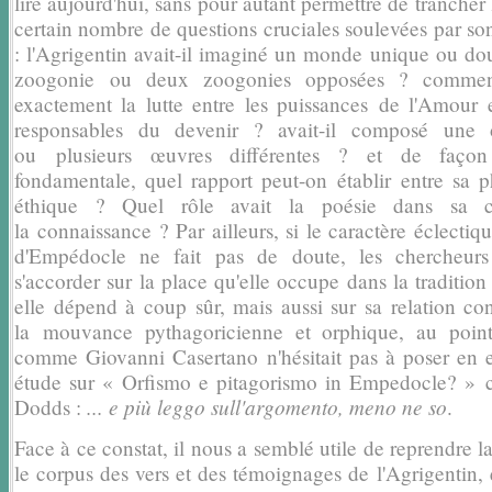
lire aujourd'hui, sans pour autant permettre de
trancher 
certain nombre de questions cruciales soulevées par s
: l'Agrigentin avait-il imaginé un monde unique ou do
zoogonie
ou deux zoogonies opposées ? comment
exactement la lutte entre les puissances
de l'Amour 
responsables du devenir ? avait-il composé une
ou
plusieurs œuvres différentes ? et de faço
fondamentale, quel rapport peut-on
établir entre sa 
éthique ? Quel rôle avait la poésie dans sa c
la
connaissance ? Par ailleurs, si le caractère éclectiq
d'Empédocle ne fait pas de
doute, les chercheur
s'accorder sur la place qu'elle occupe dans la traditio
elle dépend à coup sûr, mais aussi sur sa relation co
la
mouvance pythagoricienne et orphique, au point
comme Giovanni Casertano
n'hésitait pas à poser en
étude sur « Orfismo e pitagorismo in Empedocle? »
... e più leggo sull'argomento, meno ne so
Dodds :
.
Face à ce constat, il nous a
semblé utile de reprendre la
le corpus des vers et des témoignages de
l'Agrigentin,