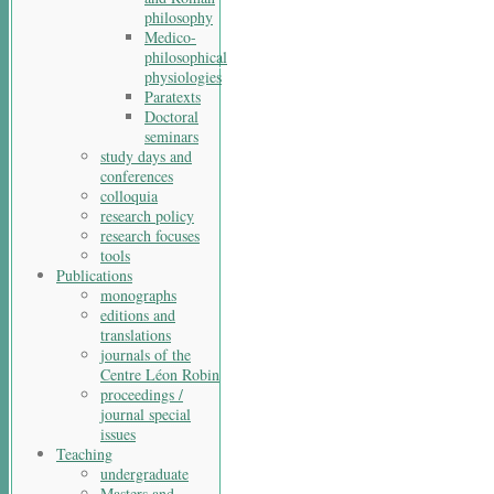
philosophy
Medico-
philosophical
physiologies
Paratexts
Doctoral
seminars
study days and
conferences
colloquia
research policy
research focuses
tools
Publications
monographs
editions and
translations
journals of the
Centre Léon Robin
proceedings /
journal special
issues
Teaching
undergraduate
Masters and