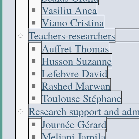
Vasiliu Anca
Viano Cristina
Teachers-researchers
Auffret Thomas
Husson Suzanne
Lefebvre David
Rashed Marwan
Toulouse Stéphane
Research support and adm
Journée Gérard
Meliani Jamila