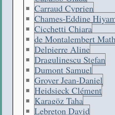
Carraud Cyprien
Chames-Eddine Hiyam
Cicchetti Chiara
de Montalembert Math
Delpierre Aline
Dragulinescu Stefan
Dumont Samuel
Groyer Jean-Daniel
Heidsieck Clément
Karagöz Taha
Lebreton David