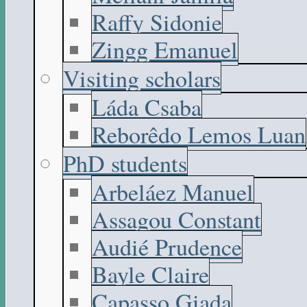
Raffy Sidonie
Zingg Emanuel
Visiting scholars
Láda Csaba
Reborêdo Lemos Luan
PhD students
Arbeláez Manuel
Assagou Constant
Audié Prudence
Bayle Claire
Capasso Giada