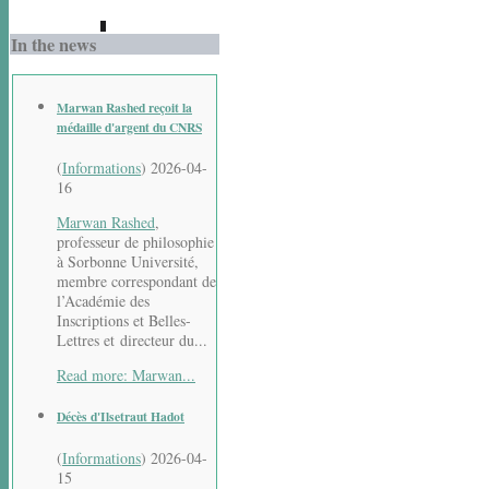
In the news
Marwan Rashed reçoit la
médaille d'argent du CNRS
(
Informations
)
2026-04-
16
Marwan Rashed
,
professeur de philosophie
à Sorbonne Université,
membre correspondant de
l’Académie des
Inscriptions et Belles-
Lettres et directeur du...
Read more: Marwan...
Décès d'Ilsetraut Hadot
(
Informations
)
2026-04-
15