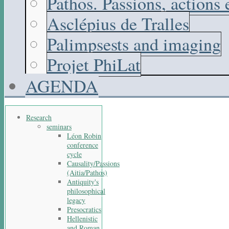
Pathos. Passions, actions
Asclépius de Tralles
Palimpsests and imaging
Projet PhiLat
AGENDA
Research
seminars
Léon Robin
conference
cycle
Causality/Passions
(Aitia/Pathos)
Antiquity's
philosophical
legacy
Presocratics
Hellenistic
and Roman