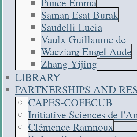
Ponce Emma
Saman Esat Burak
Saudelli Lucia
Vaulx Guillaume de
Wacziarg Engel Aude
Zhang Yijing
LIBRARY
PARTNERSHIPS AND R
CAPES-COFECUB
Initiative Sciences de l'A
Clémence Ramnoux