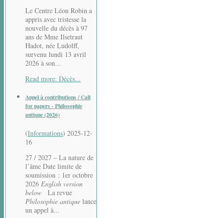
Le Centre Léon Robin a
appris avec tristesse la
nouvelle du décès à 97
ans de Mme Ilsetraut
Hadot, née Ludolff,
survenu lundi 13 avril
2026 à son...
Read more: Décès...
Appel à contributions / Call
for papers - Philosophie
antique (2026)
(
Informations
)
2025-12-
16
27 / 2027 – La nature de
l’âme Date limite de
soumission : 1er octobre
2026
English version
below
La revue
Philosophie antique
lance
un appel à...