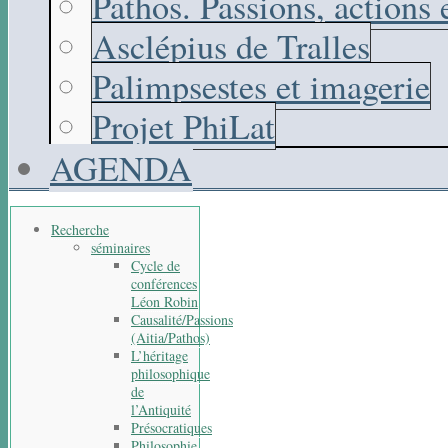
Pathos. Passions, actions
Asclépius de Tralles
Palimpsestes et imagerie
Projet PhiLat
AGENDA
Recherche
séminaires
Cycle de
conférences
Léon Robin
Causalité/Passions
(Aitia/Pathos)
L’héritage
philosophique
de
l’Antiquité
Présocratiques
Philosophie