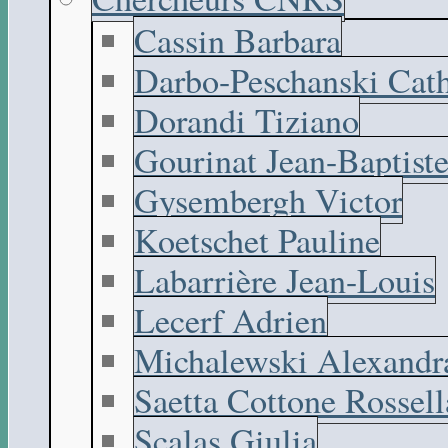
Cassin Barbara
Darbo-Peschanski Cath
Dorandi Tiziano
Gourinat Jean-Baptist
Gysembergh Victor
Koetschet Pauline
Labarrière Jean-Louis
Lecerf Adrien
Michalewski Alexandr
Saetta Cottone Rossell
Scalas Giulia