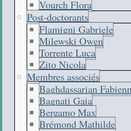
Vourch Flora
Post-doctorants
Flamigni Gabriele
Milewski Owen
Torrente Luca
Zito Nicola
Membres associés
Baghdassarian Fabien
Bagnati Gaia
Bergamo Max
Brémond Mathilde