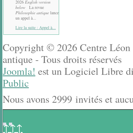
2026
English version
below
La revue
Philosophie antique
lance
un appel à...
Lire la suite : Appel à...
Copyright © 2026 Centre Léon R
antique - Tous droits réservés
Joomla!
est un Logiciel Libre d
Public
Nous avons 2999 invités et auc
↑↑↑