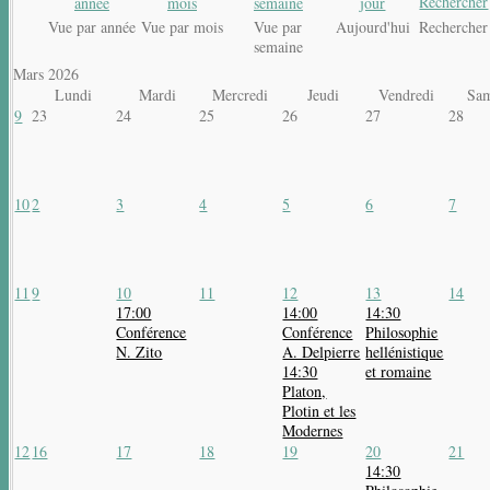
Vue par année
Vue par mois
Vue par
Aujourd'hui
Rechercher
semaine
Mars 2026
Lundi
Mardi
Mercredi
Jeudi
Vendredi
Sa
9
23
24
25
26
27
28
10
2
3
4
5
6
7
11
9
10
11
12
13
14
17:00
14:00
14:30
Conférence
Conférence
Philosophie
N. Zito
A. Delpierre
hellénistique
14:30
et romaine
Platon,
Plotin et les
Modernes
12
16
17
18
19
20
21
14:30