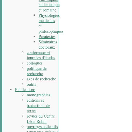
hellénistique
et romaine
Physiologies
médicales
et
philosophiques
Paratextes
Séminaires
doctoraux
conférences et
journées d'études
colloques
politique de
recherche
axes de recherche
outils
Publications
monographies
éditions et
traductions de
textes
revues du Centre
Léon Robin
ouvrages collectifs
/ numéros spéciaux