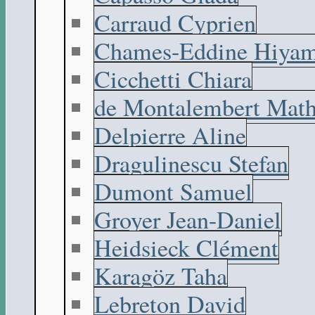
Carraud Cyprien
Chames-Eddine Hiyam
Cicchetti Chiara
de Montalembert Math
Delpierre Aline
Dragulinescu Stefan
Dumont Samuel
Groyer Jean-Daniel
Heidsieck Clément
Karagöz Taha
Lebreton David