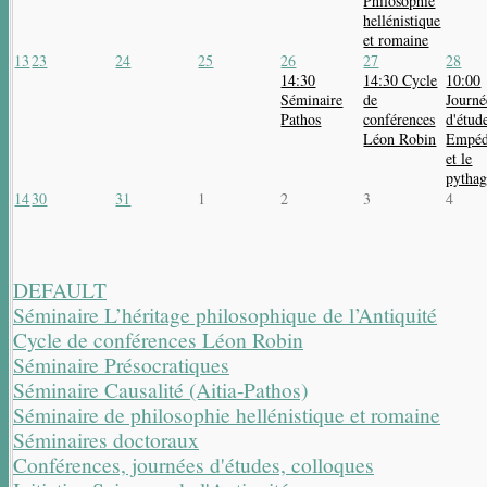
Philosophie
hellénistique
et romaine
13
23
24
25
26
27
28
14:30
14:30 Cycle
10:00
Séminaire
de
Journé
Pathos
conférences
d'étude
Léon Robin
Empéd
et le
pytha
14
30
31
1
2
3
4
DEFAULT
Séminaire L’héritage philosophique de l’Antiquité
Cycle de conférences Léon Robin
Séminaire Présocratiques
Séminaire Causalité (Aitia-Pathos)
Séminaire de philosophie hellénistique et romaine
Séminaires doctoraux
Conférences, journées d'études, colloques