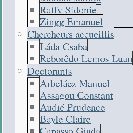
Raffy Sidonie
Zingg Emanuel
Chercheurs accueillis
Láda Csaba
Reborêdo Lemos Luan
Doctorants
Arbeláez Manuel
Assagou Constant
Audié Prudence
Bayle Claire
Capasso Giada