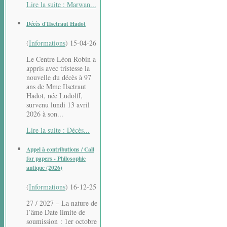
Lire la suite : Marwan...
Décès d'Ilsetraut Hadot
(
Informations
)
15-04-26
Le Centre Léon Robin a
appris avec tristesse la
nouvelle du décès à 97
ans de Mme Ilsetraut
Hadot, née Ludolff,
survenu lundi 13 avril
2026 à son...
Lire la suite : Décès...
Appel à contributions / Call
for papers - Philosophie
antique (2026)
(
Informations
)
16-12-25
27 / 2027 – La nature de
l’âme Date limite de
soumission : 1er octobre